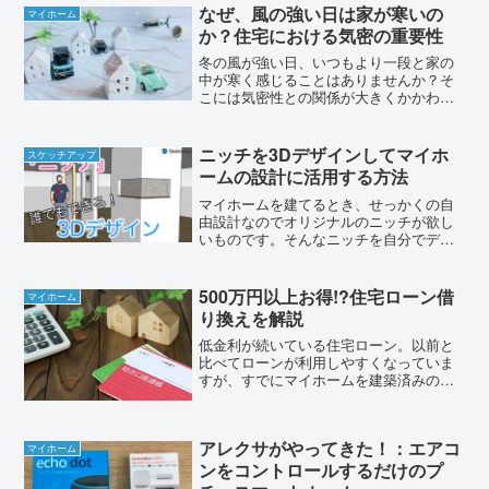
デコホームはニトリの商品の中から生活
なぜ、風の強い日は家が寒いの
マイホーム
必需品や生活雑貨といったも...
か？住宅における気密の重要性
冬の風が強い日、いつもより一段と家の
中が寒く感じることはありませんか？そ
こには気密性との関係が大きくかかわっ
ています。本日は、風によって室温が低
下するメカニズムと気密の重要性につい
て解説します。すきま風が原因当然です
ニッチを3Dデザインしてマイホ
スケッチアップ
が、冬に窓を開けていれば...
ームの設計に活用する方法
マイホームを建てるとき、せっかくの自
由設計なのでオリジナルのニッチが欲し
いものです。そんなニッチを自分でデザ
インしてみたいとは思いませんか？しか
も、3Dで！今回は無料の3Dモデリングソ
フト『スケッチアップ』を使って、ニッ
500万円以上お得!?住宅ローン借
マイホーム
チを3Dで設計する方...
り換えを解説
低金利が続いている住宅ローン。以前と
比べてローンが利用しやすくなっていま
すが、すでにマイホームを建築済みの方
でも住宅ローンの借り換えをすること
で、残りの支払総額を抑えることが可能
です。今回は『住宅ローンの借り換え』
アレクサがやってきた！：エアコ
について、その仕組みと注意...
マイホーム
ンをコントロールするだけのプ