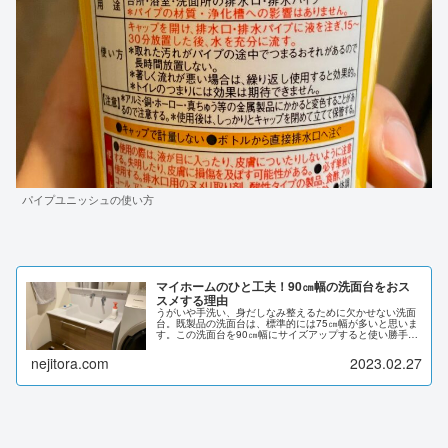
パイプユニッシュの使い方
マイホームのひと工夫！90㎝幅の洗面台をおス
スメする理由
うがいや手洗い、身だしなみ整えるために欠かせない洗面
台。既製品の洗面台は、標準的には75㎝幅が多いと思いま
す。この洗面台を90㎝幅にサイズアップすると使い勝手が
格段に良くなります！というのが今回のお話です。毎日使
う洗面台について、我が家の実...
nejitora.com
2023.02.27