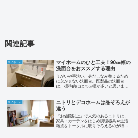
関連記事
マイホームのひと工夫！90㎝幅の
マイホーム
洗面台をおススメする理由
うがいや手洗い、身だしなみ整えるため
に欠かせない洗面台。既製品の洗面台
は、標準的には75㎝幅が多いと思いま
す。この洗面台を90㎝幅にサイズアップ
すると使い勝手が格段に良くなります！
というのが今回のお話です。毎日使う洗
ニトリとデコホームは品ぞろえが
マイホーム
面台について、我が家の実...
違う
『お値段以上』で人気のあるニトリは、
家具・カーテンをはじめ調理器具や生活
雑貨をトータルに取りそろえるのが特
徴。生活に必要なものは何でもそろうの
がニトリの良いところ。それに対して、