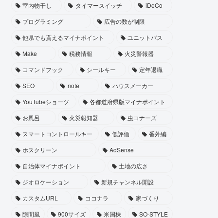
室内物干し
タイマースイッチ
iDeCo
プログラミング
広告の数が制限
他県でも貰えるマイナポイント
ユニットバス
Make
税務情報
火災警報器
コマンドフック
シールキー
定年退職
SEO
note
ハウスメーカー
YouTubeショーツ
各都道府県版マイナポイント
お風呂
火災報知器
虫コナーズ
スマートコントロールキー
低評価
番外編
ホスクリーン
AdSense
自治体マイナポイント
土地の広さ
ジオロケーション
新規チャンネル開設
カスタムURL
ココナラ
家づくり
隙間風
900サイズ
米国株
SO-STYLE