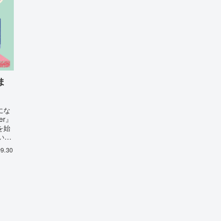
ま
にな
er』
を始
いま
09.30